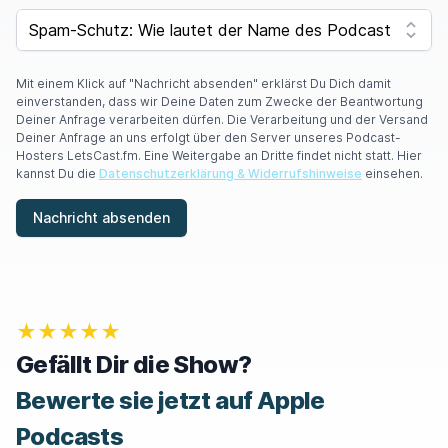
F
SPAM CAPTCHA
Y
O
U
A
Mit einem Klick auf "Nachricht absenden" erklärst Du Dich damit
R
einverstanden, dass wir Deine Daten zum Zwecke der Beantwortung
E
Deiner Anfrage verarbeiten dürfen. Die Verarbeitung und der Versand
A
Deiner Anfrage an uns erfolgt über den Server unseres Podcast-
H
Hosters LetsCast.fm. Eine Weitergabe an Dritte findet nicht statt. Hier
U
kannst Du die
Datenschutzerklärung & Widerrufshinweise
einsehen.
M
A
Nachricht absenden
N
,
I
G
N
O
★★★★★
R
E
Gefällt Dir die Show?
T
H
Bewerte sie jetzt auf Apple
I
S
Podcasts
F