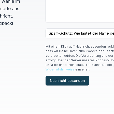
n wähle im
pisode aus
hricht.
dback!
I
F
SPAM CAPTCHA
Y
O
U
Mit einem Klick auf "Nachricht absenden" erk
A
dass wir Deine Daten zum Zwecke der Beant
R
verarbeiten dürfen. Die Verarbeitung und de
E
erfolgt über den Server unseres Podcast-Ho
A
an Dritte findet nicht statt. Hier kannst Du die
H
Widerrufshinweise
einsehen.
U
M
A
Nachricht absenden
N
,
I
G
N
O
R