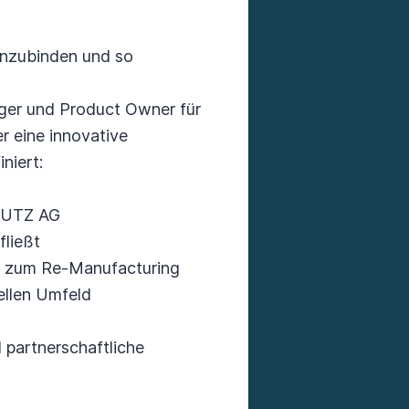
einzubinden und so
ager und Product Owner für
 eine innovative
niert:
DEUTZ AG
fließt
is zum Re-Manufacturing
ellen Umfeld
d partnerschaftliche