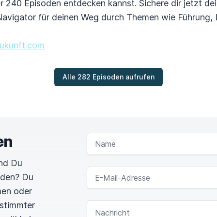
ber 240 Episoden entdecken kannst. Sichere dir jetzt 
Navigator für deinen Weg durch Themen wie Führung, L
rzukunft.com
Alle 282 Episoden aufrufen
en
NAME
und Du
E-MAIL-ADRESSE
rden? Du
men oder
estimmter
NACHRICHT