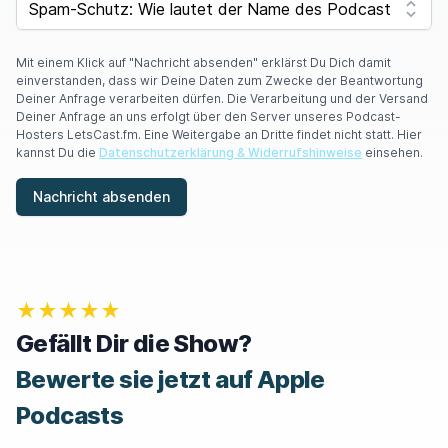
Y
O
U
A
Mit einem Klick auf "Nachricht absenden" erklärst Du Dich damit
R
einverstanden, dass wir Deine Daten zum Zwecke der Beantwortung
E
Deiner Anfrage verarbeiten dürfen. Die Verarbeitung und der Versand
A
Deiner Anfrage an uns erfolgt über den Server unseres Podcast-
H
Hosters LetsCast.fm. Eine Weitergabe an Dritte findet nicht statt. Hier
U
kannst Du die
Datenschutzerklärung & Widerrufshinweise
einsehen.
M
A
Nachricht absenden
N
,
I
G
N
O
★★★★★
R
E
Gefällt Dir die Show?
T
H
Bewerte sie jetzt auf Apple
I
S
Podcasts
F
I