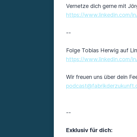
Vernetze dich gerne mit Jör
https://www.linkedin.com/in
--
Folge Tobias Herwig auf Li
https://www.linkedin.com/in
Wir freuen uns über dein Fe
podcast@fabrikderzukunft
--
Exklusiv für dich: