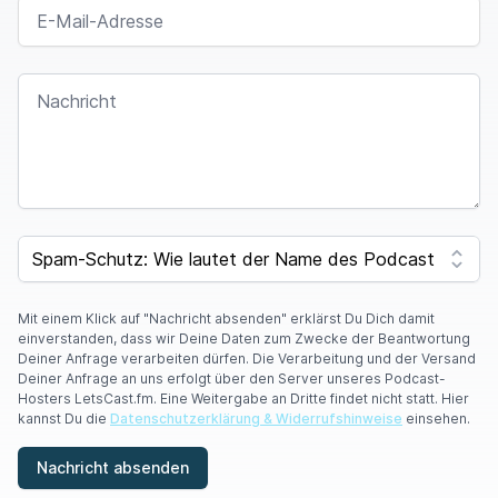
E-MAIL-ADRESSE
NACHRICHT
I
F
SPAM CAPTCHA
Y
O
U
A
Mit einem Klick auf "Nachricht absenden" erklärst Du Dich damit
R
einverstanden, dass wir Deine Daten zum Zwecke der Beantwortung
E
Deiner Anfrage verarbeiten dürfen. Die Verarbeitung und der Versand
A
Deiner Anfrage an uns erfolgt über den Server unseres Podcast-
H
Hosters LetsCast.fm. Eine Weitergabe an Dritte findet nicht statt. Hier
U
kannst Du die
Datenschutzerklärung & Widerrufshinweise
einsehen.
M
A
Nachricht absenden
N