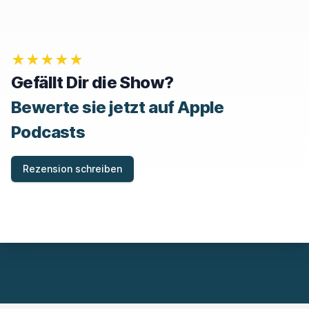
,
I
G
N
O
★★★★★
R
E
Gefällt Dir die Show?
T
H
Bewerte sie jetzt auf Apple
I
S
Podcasts
F
I
E
Rezension schreiben
L
D